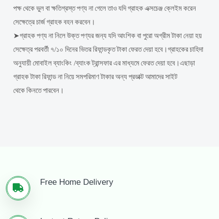
পক্ষ
থেকে
ভুল
বা
ক্ষতিগ্রস্ত
পণ্য
না
গেলে
তাও
যদি
গ্রাহক
এক্সচেঞ্জ
ক্লেইম
করেন
সেক্ষেত্রে
চার্জ
গ্রাহক
বহন
করবেন
।
➤
গ্রাহক
পণ্য
না
নিলে
উক্ত
পণ্যর
জন্য
যদি
আংশিক
বা
পুরো
অগ্রীম
টাকা
নেয়া
হয়
সেক্ষেত্র
পরবর্তী
৭
/
১০
দিনের
ভিতর
রিফান্ডকৃত
টাকা
ফেরত
দেয়া
হবে
।
গ্রাহকের
চাহিদা
অনুযায়ী
মোবাইল
ব্যাংকিং
/
ব্যাংক
ট্রান্সফার
এর
মাধ্যমে
ফেরত
দেয়া
হবে
।
এছাড়া
গ্রাহক
টাকা
রিফান্ড
না
নিয়ে
সমপরিমাণ
টাকার
অন্য
প্রডাক্ট
আমাদের
সাইট
থেকে
কিনতে
পারবেন
।
Free Home Delivery