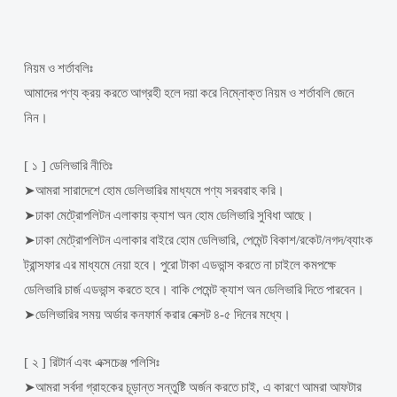
নিয়ম
ও
শর্তাবলিঃ
আমাদের
পণ্য
ক্রয়
করতে
আগ্রহী
হলে
দয়া
করে
নিম্নোক্ত
নিয়ম
ও
শর্তাবলি
জেনে
নিন
।
[
১
]
ডেলিভারি
নীতিঃ
➤
আমরা
সারাদেশে
হোম
ডেলিভারির
মাধ্যমে
পণ্য
সরবরাহ
করি
।
➤
ঢাকা
মেট্রোপলিটন
এলাকায়
ক্যাশ
অন
হোম
ডেলিভারি
সুবিধা
আছে
।
➤
ঢাকা
মেট্রোপলিটন
এলাকার
বাইরে
হোম
ডেলিভারি
,
পেমেন্ট
বিকাশ
/
রকেট
/
নগদ
/
ব্যাংক
ট্রান্সফার
এর
মাধ্যমে
নেয়া
হবে
।
পুরো
টাকা
এডভান্স
করতে
না
চাইলে
কমপক্ষে
ডেলিভারি
চার্জ
এডভান্স
করতে
হবে
।
বাকি
পেমেন্ট
ক্যাশ
অন
ডেলিভারি
দিতে
পারবেন
।
➤
ডেলিভারির
সময়
অর্ডার
কনফার্ম
করার
নেক্সট
৪
-
৫
দিনের
মধ্যে
।
[
২
]
রিটার্ন
এবং
এক্সচেঞ্জ
পলিসিঃ
➤
আমরা
সর্বদা
গ্রাহকের
চূড়ান্ত
সন্তুষ্টি
অর্জন
করতে
চাই
,
এ
কারণে
আমরা
আফটার