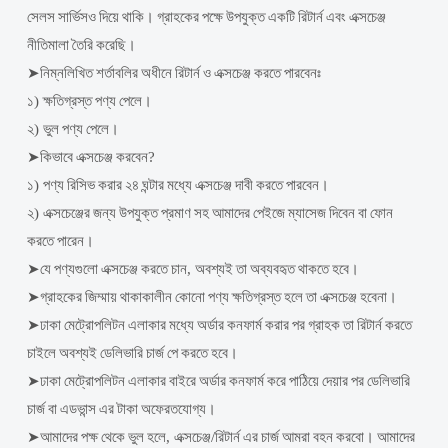
সেলস
সার্ভিসও
দিয়ে
থাকি
।
গ্রাহকের
পক্ষে
উপযুক্ত
একটি
রিটার্ন
এবং
এক্সচেঞ্জ
নীতিমালা
তৈরি
করেছি
।
➤
নিম্নলিখিত
শর্তাবলির
অধীনে
রিটার্ন
ও
এক্সচেঞ্জ
করতে
পারবেনঃ
১
)
ক্ষতিগ্রস্ত
পণ্য
পেলে
।
২
)
ভুল
পণ্য
পেলে
।
➤
কিভাবে
এক্সচেঞ্জ
করবেন
?
১
)
পণ্য
রিসিভ
করার
২৪
ঘন্টার
মধ্যে
এক্সচেঞ্জ
দাবী
করতে
পারবেন
।
২
)
এক্সচেঞ্জের
জন্য
উপযুক্ত
প্রমাণ
সহ
আমাদের
পেইজে
ম্যাসেজ
দিবেন
বা
ফোন
করতে
পারেন
।
➤
যে
পণ্যগুলো
এক্সচেঞ্জ
করতে
চান
,
অবশ্যই
তা
অব্যবহৃত
থাকতে
হবে
।
➤
গ্রাহকের
জিম্মায়
থাকাকালীন
কোনো
পণ্য
ক্ষতিগ্রস্ত
হলে
তা
এক্সচেঞ্জ
হবেনা
।
➤
ঢাকা
মেট্রোপলিটন
এলাকার
মধ্যে
অর্ডার
কনফার্ম
করার
পর
গ্রাহক
তা
রিটার্ন
করতে
চাইলে
অবশ্যই
ডেলিভারি
চার্জ
পে
করতে
হবে
।
➤
ঢাকা
মেট্রোপলিটন
এলাকার
বাইরে
অর্ডার
কনফার্ম
করে
পাঠিয়ে
দেয়ার
পর
ডেলিভারি
চার্জ
বা
এডভান্স
এর
টাকা
অফেরতযোগ্য
।
➤
আমাদের
পক্ষ
থেকে
ভুল
হলে
,
এক্সচেঞ্জ
/
রিটার্ন
এর
চার্জ
আমরা
বহন
করবো
।
আমাদের